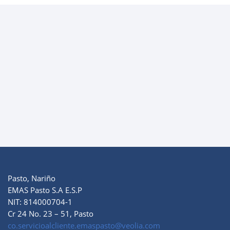
Pasto, Nariño
EMAS Pasto S.A E.S.P
NIT: 814000704-1
Cr 24 No. 23 – 51, Pasto
co.servicioalcliente.emaspasto@veolia.com