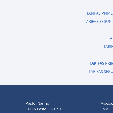
___
TARIFAS PRIM
TARIFAS SEGUN
______
TA
TARI
______
TARIFAS PRI
TARIFAS SEG
Pasto, Nariño
Mocoa
EMAS Pasto S.A E.S.P
EMAS P